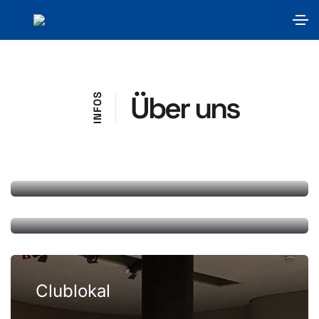
Über uns
S
O
F
N
I
Vorstand
MEHR ERFAHREN
Ziele
MEHR ERFAHREN
Clublokal