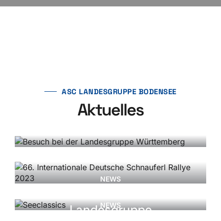
ASC LANDESGRUPPE BODENSEE
Aktuelles
NEWS
Besuch bei der
NEWS
Landesgruppe
66. Internationale